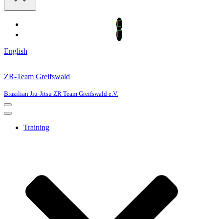
English
ZR-Team Greifswald
Brazilian Jiu-Jitsu ZR Team Greifswald e.V.
Navigations-
Menü
Navigations-
Menü
Training